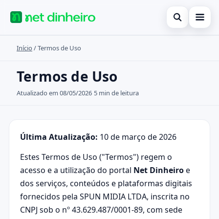
Abrir busca
Início
/
Termos de Uso
Início
Buscar no site
Cartões de crédito
Termos de Uso
×
Buscar por:
Finanças
Atualizado em 08/05/2026
5 min de leitura
Pressione Enter para buscar ou ESC para fechar.
Investimentos
Legal
Última Atualização:
10 de março de 2026
Estes Termos de Uso ("Termos") regem o
acesso e a utilização do portal
Net Dinheiro
e
dos serviços, conteúdos e plataformas digitais
fornecidos pela SPUN MIDIA LTDA, inscrita no
CNPJ sob o nº 43.629.487/0001-89, com sede