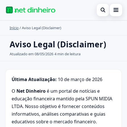
Abrir busca
Início
/
Aviso Legal (Disclaimer)
Início
Buscar no site
Cartões de crédito
Aviso Legal (Disclaimer)
×
Buscar por:
Finanças
Atualizado em 08/05/2026
4 min de leitura
Pressione Enter para buscar ou ESC para fechar.
Investimentos
Legal
Última Atualização:
10 de março de 2026
O
Net Dinheiro
é um portal de notícias e
educação financeira mantido pela SPUN MIDIA
LTDA. Nosso objetivo é fornecer conteúdos
informativos, análises comparativas e guias
educativos sobre o mercado financeiro.