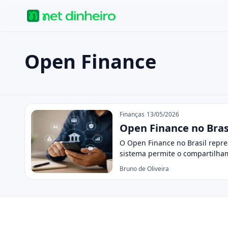
Open Finance
Buscar no site
Buscar por:
Open Finance
Pressione Enter para buscar ou ESC para fechar.
Finanças
13/05/2026
Open Finance no Bras
O Open Finance no Brasil repr
sistema permite o compartilham
Bruno de Oliveira