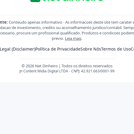
nte:
Conteudo apenas informativo - As informacoes deste site tem carater 
acao de investimento, credito ou aconselhamento juridico/contabil. Sempre
necessario, procure um profissional qualificado. Produtos e condicoes pod
previo.
Leia mais
.
Legal (Disclaimer)
Política de Privacidade
Sobre Nós
Termos de Uso
C
© 2026 Net Dinheiro | Todos os direitos reservados
Jn Content Midia Digital LTDA - CNPJ: 42.921.663/0001-99